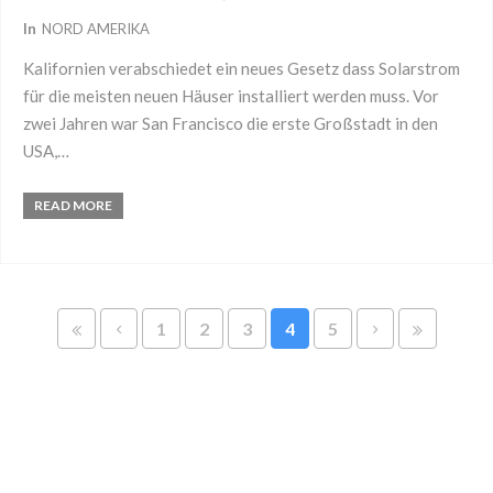
In
NORD AMERIKA
Kalifornien verabschiedet ein neues Gesetz dass Solarstrom
für die meisten neuen Häuser installiert werden muss. Vor
zwei Jahren war San Francisco die erste Großstadt in den
USA,…
READ MORE
1
2
3
4
5