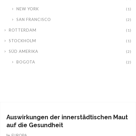
NEW YORK
(1)
SAN FRANCISCO
(2)
ROTTERDAM
(1)
STOCKHOLM
(1)
SÜD AMERIKA
(2)
BOGOTA
(2)
02
März
2017
Auswirkungen der innerstädtischen Maut
auf die Gesundheit
In
EUROPA