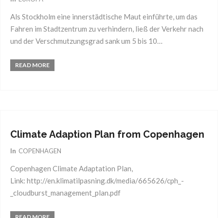
Als Stockholm eine innerstädtische Maut einführte, um das
Fahren im Stadtzentrum zu verhindern, ließ der Verkehr nach
und der Verschmutzungsgrad sank um 5 bis 10…
READ MORE
20
Dez.
2012
Climate Adaption Plan from Copenhagen
In
COPENHAGEN
Copenhagen Climate Adaptation Plan,
Link: http://en.klimatilpasning.dk/media/665626/cph_-
_cloudburst_management_plan.pdf
READ MORE