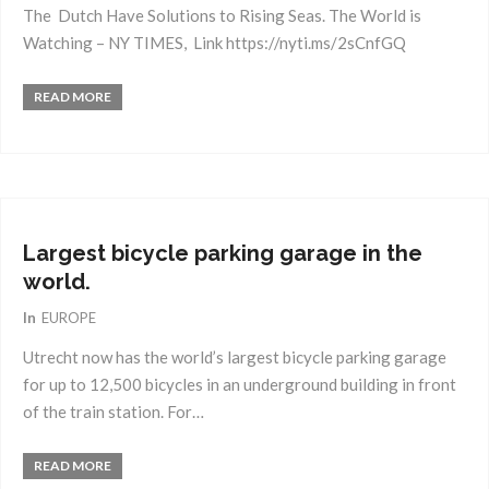
The Dutch Have Solutions to Rising Seas. The World is
Watching – NY TIMES, Link https://nyti.ms/2sCnfGQ
READ MORE
23
Aug.
2017
Largest bicycle parking garage in the
world.
In
EUROPE
Utrecht now has the world’s largest bicycle parking garage
for up to 12,500 bicycles in an underground building in front
of the train station. For…
READ MORE