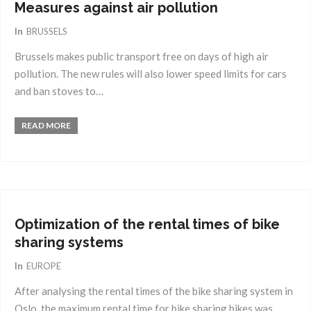
Measures against air pollution
In
BRUSSELS
Brussels makes public transport free on days of high air
pollution. The new rules will also lower speed limits for cars
and ban stoves to…
READ MORE
23
März
2018
Optimization of the rental times of bike
sharing systems
In
EUROPE
After analysing the rental times of the bike sharing system in
Oslo, the maximum rental time for bike sharing bikes was