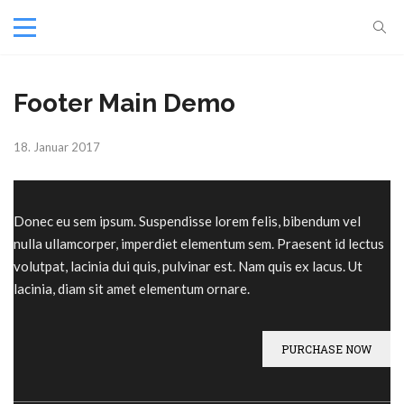
Footer Main Demo
18. Januar 2017
Donec eu sem ipsum. Suspendisse lorem felis, bibendum vel
nulla ullamcorper, imperdiet elementum sem. Praesent id lectus
volutpat, lacinia dui quis, pulvinar est. Nam quis ex lacus. Ut
lacinia, diam sit amet elementum ornare.
PURCHASE NOW